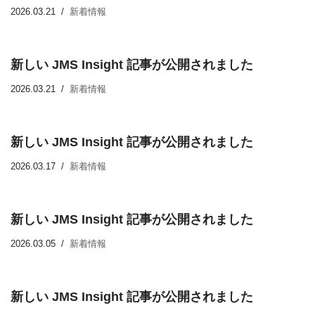
2026.03.21
新着情報
新しい JMS Insight 記事が公開されました
2026.03.21
新着情報
新しい JMS Insight 記事が公開されました
2026.03.17
新着情報
新しい JMS Insight 記事が公開されました
2026.03.05
新着情報
新しい JMS Insight 記事が公開されました